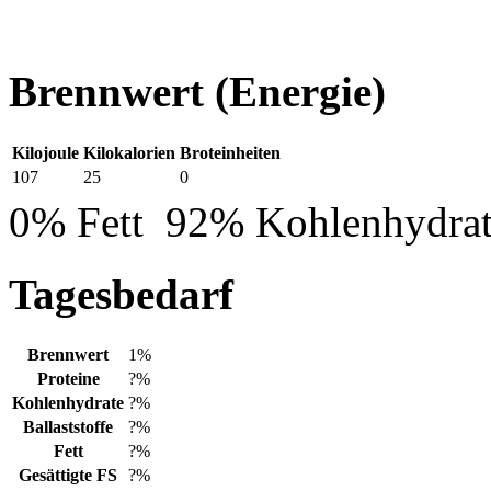
Brennwert
(Energie)
Kilojoule
Kilokalorien
Broteinheiten
107
25
0
0% Fett
92% Kohlenhydra
Tagesbedarf
Brennwert
1%
Proteine
?%
Kohlenhydrate
?%
Ballaststoffe
?%
Fett
?%
Gesättigte FS
?%