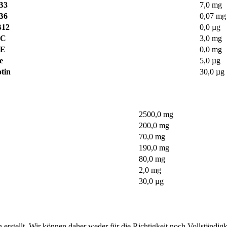
B3
7,0 mg
B6
0,07 mg
B12
0,0 µg
 C
3,0 mg
 E
0,0 mg
e
5,0 µg
tin
30,0 µg
2500,0 mg
200,0 mg
70,0 mg
190,0 mg
80,0 mg
2,0 mg
30,0 µg
erstellt. Wir können daher weder für die Richtigkeit noch Vollständigke