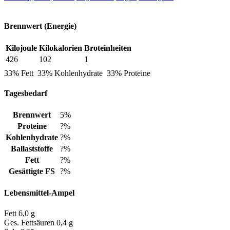
Brennwert
(Energie)
Kilojoule
Kilokalorien
Broteinheiten
426
102
1
33% Fett
33% Kohlenhydrate
33% Proteine
Tagesbedarf
Brennwert
5%
Proteine
?%
Kohlenhydrate
?%
Ballaststoffe
?%
Fett
?%
Gesättigte FS
?%
Lebensmittel-Ampel
Fett
6,0 g
Ges. Fettsäuren
0,4 g