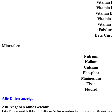
Vitamin 
Vitamin 
Vitamin 
Vitamin
Vitamin
Folsäur
Beta-Caro
Mineralien
Natrium
Kalium
Calcium
Phosphor
Magnesium
Eisen
Fluorid
Alle Daten anzeigen
Alle Angaben ohne Gewähr.
Die Daten und Bilder auf dieser Seite wurden teilweise von Benutzern 