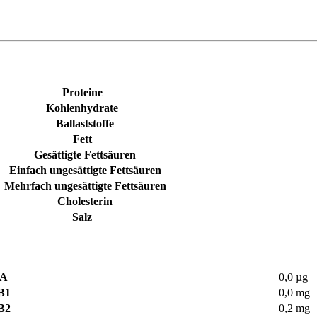
Proteine
Kohlenhydrate
Ballaststoffe
Fett
Gesättigte Fettsäuren
Einfach ungesättigte Fettsäuren
Mehrfach ungesättigte Fettsäuren
Cholesterin
Salz
 A
0,0 µg
B1
0,0 mg
B2
0,2 mg