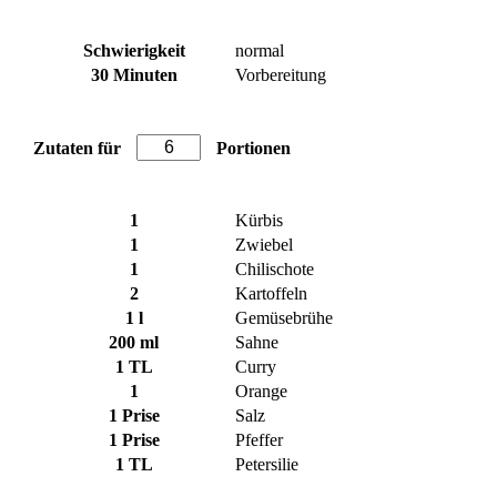
Schwierigkeit
normal
30 Minuten
Vorbereitung
Zutaten für
Portionen
1
Kürbis
1
Zwiebel
1
Chilischote
2
Kartoffeln
1
l
Gemüsebrühe
200
ml
Sahne
1
TL
Curry
1
Orange
1
Prise
Salz
1
Prise
Pfeffer
1
TL
Petersilie