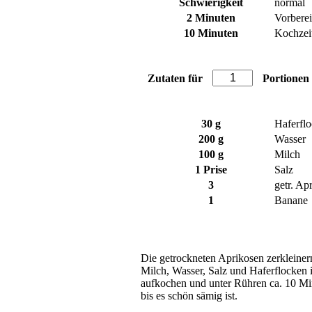
Schwierigkeit
normal
2 Minuten
Vorbere
10 Minuten
Kochzei
Zutaten für
Portionen
30
g
Haferfl
200
g
Wasser
100
g
Milch
1
Prise
Salz
3
getr. Ap
1
Banane
Die getrockneten Aprikosen zerkleine
Milch, Wasser, Salz und Haferflocken 
aufkochen und unter Rühren ca. 10 Min
bis es schön sämig ist.