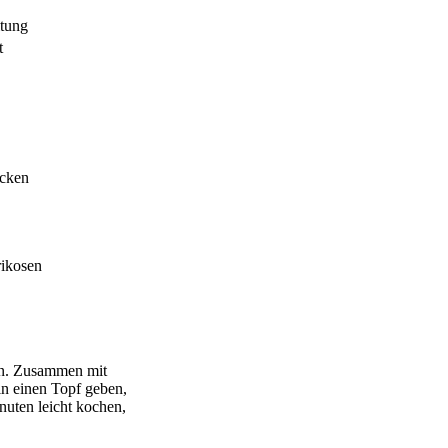
itung
t
ocken
rikosen
rn. Zusammen mit
in einen Topf geben,
uten leicht kochen,