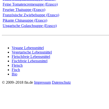
Feine Tomatencremesuppe (Erasco)
Feurige Thaisuppe (Erasco)
Französische Zwiebelsuppe (Erasco)
Pikante Chinasuppe (Erasco)
Ungarische Gulaschsuppe (Erasco)
Vegane Lebensmittel
Vegetarische Lebensmittel
Fleischfreie Lebensmittel
Fischfreie Lebensmittel
Fleisch
Fisch
Bio
© 2009–2018 fin.de
Impressum
Datenschutz