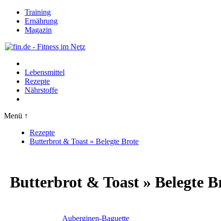
Training
Ernährung
Magazin
Lebensmittel
Rezepte
Nährstoffe
Menü ↑
Rezepte
Butterbrot & Toast » Belegte Brote
Butterbrot & Toast » Belegte B
Auberginen-Baguette