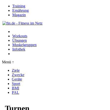
Training
Ernährung
Magazin
Workouts
Übungen
Muskelgruppen
Infothek
Menü ↑
Ziele
Zwecke
Geräte
Sport
BMI
PAL
Turnen