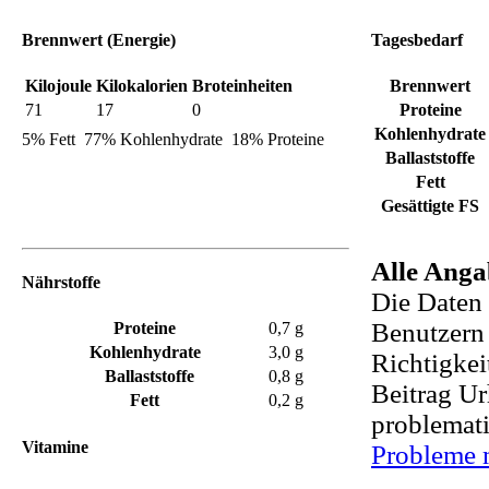
Brennwert
(Energie)
Tagesbedarf
Kilojoule
Kilokalorien
Broteinheiten
Brennwert
71
17
0
Proteine
Kohlenhydrate
5% Fett
77% Kohlenhydrate
18% Proteine
Ballaststoffe
Fett
Gesättigte FS
Alle Anga
Nährstoffe
Die Daten 
Benutzern 
Proteine
0,7 g
Kohlenhydrate
3,0 g
Richtigkei
Ballaststoffe
0,8 g
Beitrag Ur
Fett
0,2 g
problemati
Vitamine
Probleme 