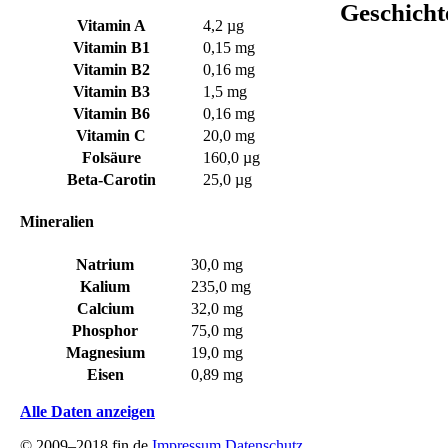
Geschicht
Vitamin A
4,2 µg
Vitamin B1
0,15 mg
Vitamin B2
0,16 mg
Vitamin B3
1,5 mg
Vitamin B6
0,16 mg
Vitamin C
20,0 mg
Folsäure
160,0 µg
Beta-Carotin
25,0 µg
Mineralien
Natrium
30,0 mg
Kalium
235,0 mg
Calcium
32,0 mg
Phosphor
75,0 mg
Magnesium
19,0 mg
Eisen
0,89 mg
Alle Daten anzeigen
© 2009–2018 fin.de
Impressum
Datenschutz