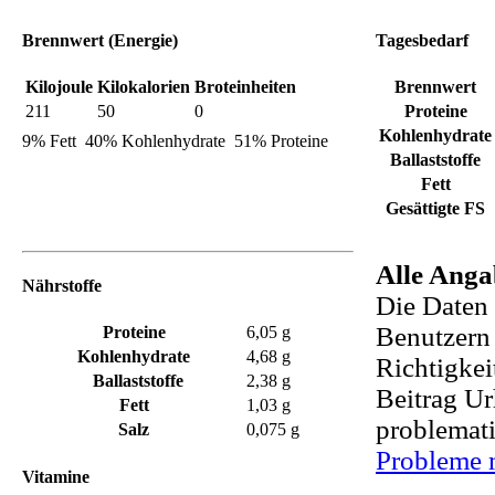
Brennwert
(Energie)
Tagesbedarf
Kilojoule
Kilokalorien
Broteinheiten
Brennwert
211
50
0
Proteine
Kohlenhydrate
9% Fett
40% Kohlenhydrate
51% Proteine
Ballaststoffe
Fett
Gesättigte FS
Alle Anga
Nährstoffe
Die Daten 
Benutzern 
Proteine
6,05 g
Kohlenhydrate
4,68 g
Richtigkei
Ballaststoffe
2,38 g
Beitrag Ur
Fett
1,03 g
problemati
Salz
0,075 g
Probleme 
Vitamine