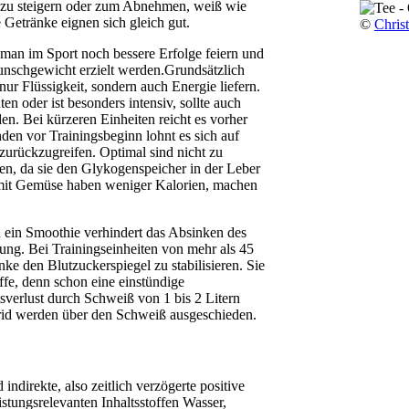
ess zu steigern oder zum Abnehmen, weiß wie
e Getränke eignen sich gleich gut.
©
Chris
man im Sport noch bessere Erfolge feiern und
nschgewicht erzielt werden.Grundsätzlich
nur Flüssigkeit, sondern auch Energie liefern.
en oder ist besonders intensiv, sollte auch
. Bei kürzeren Einheiten reicht es vorher
den vor Trainingsbeginn lohnt es sich auf
zurückzugreifen. Optimal sind nicht zu
nen, da sie den Glykogenspeicher in der Leber
 mit Gemüse haben weniger Kalorien, machen
 ein Smoothie verhindert das Absinken des
ung. Bei Trainingseinheiten von mehr als 45
ke den Blutzuckerspiegel zu stabilisieren. Sie
offe, denn schon eine einstündige
tsverlust durch Schweiß von 1 bis 2 Litern
rid werden über den Schweiß ausgeschieden.
indirekte, also zeitlich verzögerte positive
istungsrelevanten Inhaltsstoffen Wasser,