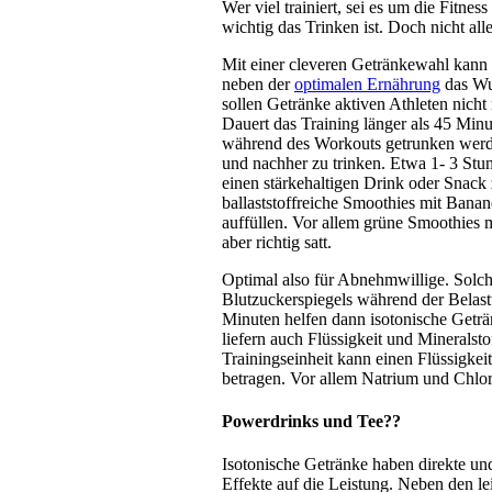
Wer viel trainiert, sei es um die Fitn
wichtig das Trinken ist. Doch nicht all
Mit einer cleveren Getränkewahl kann 
neben der
optimalen Ernährung
das Wu
sollen Getränke aktiven Athleten nicht 
Dauert das Training länger als 45 Minut
während des Workouts getrunken werden
und nachher zu trinken. Etwa 1- 3 Stun
einen stärkehaltigen Drink oder Snack 
ballaststoffreiche Smoothies mit Bana
auffüllen. Vor allem grüne Smoothies
aber richtig satt.
Optimal also für Abnehmwillige. Solch
Blutzuckerspiegels während der Belast
Minuten helfen dann isotonische Geträn
liefern auch Flüssigkeit und Mineralst
Trainingseinheit kann einen Flüssigkei
betragen. Vor allem Natrium und Chlo
Powerdrinks und Tee??
Isotonische Getränke haben direkte und 
Effekte auf die Leistung. Neben den le