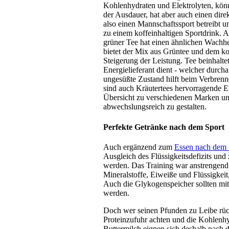
Kohlenhydraten und Elektrolyten, könne
der Ausdauer, hat aber auch einen dire
also einen Mannschaftssport betreibt u
zu einem koffeinhaltigen Sportdrink. Al
grüner Tee hat einen ähnlichen Wachhe
bietet der Mix aus Grüntee und dem kof
Steigerung der Leistung. Tee beinhaltet
Energielieferant dient - welcher durch
ungesüßte Zustand hilft beim Verbrenn
sind auch Kräutertees hervorragende E
Übersicht zu verschiedenen Marken un
abwechslungsreich zu gestalten.
Perfekte Getränke nach dem Sport
Auch ergänzend zum
Essen nach dem 
Ausgleich des Flüssigkeitsdefizits und
werden. Das Training war anstrengend 
Mineralstoffe, Eiweiße und Flüssigkeit
Auch die Glykogenspeicher sollten mit
werden.
Doch wer seinen Pfunden zu Leibe rück
Proteinzufuhr achten und die Kohlenh
Buttermilch eignen sich deshalb nach 