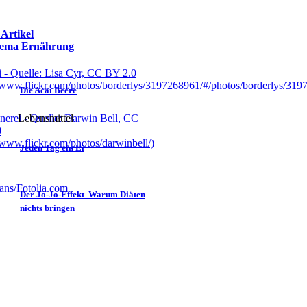
 Artikel
ema Ernährung
Die Acai Beere
Lebensmittel
Jeden Tag ein Ei
Der Jo-Jo-Effekt  Warum Diäten
nichts bringen