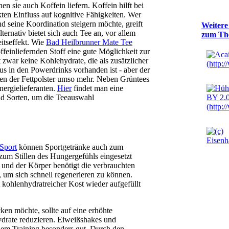
n sie auch Koffein liefern. Koffein hilft bei
kten Einfluss auf kognitive Fähigkeiten. Wer
nd seine Koordination steigern möchte, greift
Weitere
ternativ bietet sich auch Tee an, vor allem
zum Th
itseffekt. Wie
Bad Heilbrunner Mate Tee
feinliefernden Stoff eine gute Möglichkeit zur
 zwar keine Kohlehydrate, die als zusätzlicher
aus in den Powerdrinks vorhanden ist - aber der
en der Fettpolster umso mehr. Neben Grüntees
nergielieferanten.
Hier
findet man eine
d Sorten, um die Teeauswahl
Sport
können Sportgetränke auch zum
 zum Stillen des Hungergefühls eingesetzt
und der Körper benötigt die verbrauchten
, um sich schnell regenerieren zu können.
 kohlenhydratreicher Kost wieder aufgefüllt
en möchte, sollte auf eine erhöhte
ydrate reduzieren. Eiweißshakes und
dem Training besonders gut. Durch den