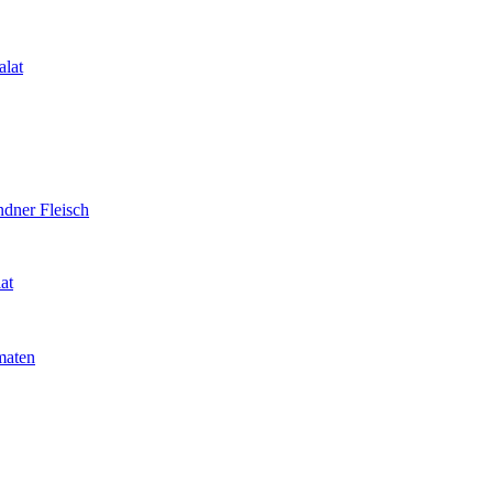
alat
ndner Fleisch
at
maten